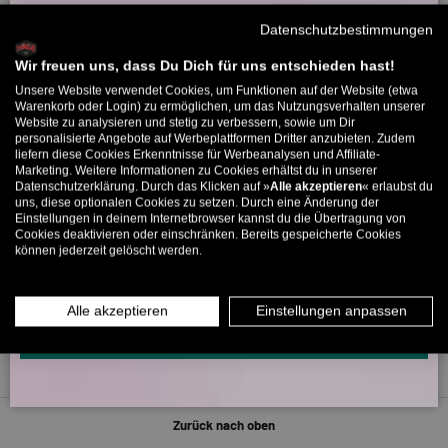
Willkommensbonus
Datenschutzbestimmungen
Melde dich zu unserem Newsletter an und bekomme deinen
Willkommens-Rabattcode direkt per Mail zugeschickt.
Wir freuen uns, dass Du Dich für uns entschieden hast!
5323 Bewertungen
Unsere Website verwendet Cookies, um Funktionen auf der Website (etwa
Bis zu 11% Rabatt auf deine erste Bestellung. Aufgepasst: Du
Warenkorb oder Login) zu ermöglichen, um das Nutzungsverhalten unserer
Website zu analysieren und stetig zu verbessern, sowie um Dir
kannst nur 1x wählen! 🤫
personalisierte Angebote auf Werbeplattformen Dritter anzubieten. Zudem
266
5323
liefern diese Cookies Erkenntnisse für Werbeanalysen und Affiliate-
5% ab €80
9% ab €100
11% ab €150 🔥
Marketing. Weitere Informationen zu Cookies erhältst du in unserer
Datenschutzerklärung. Durch das Klicken auf »
Alle akzeptieren
« erlaubst du
E-Mail
uns, diese optionalen Cookies zu setzen. Durch eine Änderung der
Verifiziert von
Einstellungen in deinem Internetbrowser kannst du die Übertragung von
Cookies deaktivieren oder einschränken. Bereits gespeicherte Cookies
können jederzeit gelöscht werden.
MÄNNER
FRAUEN
INFOS ÜBER WHATSAPP? KEIN PROBLEM!
Alle akzeptieren
Einstellungen anpassen
KLICK HIER UND SCHICKE UNS DIE VORGESCHRIEBENE NACHRICHT,
UM DICH ANZUMELDEN.
Zurück nach oben