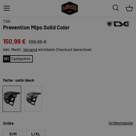
Menü
Suche
Ein
24%
TSG
Prevention Mips Solid Color
150,99 €
199,95 €
inkl. MwSt.
Versand
wird beim Checkout berechnet.
151
Cashpoints
Farbe: satin black
satin black
satin coal
Größentabelle
Größe
S/M
L/XL