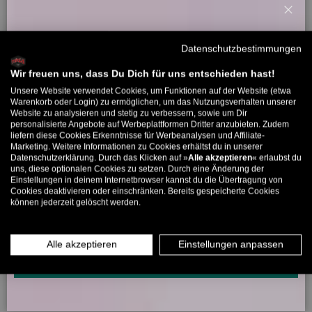
Schl
Willkommensbonus
11/08/2011
Datenschutzbestimmungen
Melde dich zu unserem Newsletter an und bekomme deinen
alexk
Willkommens-Rabattcode direkt per Mail zugeschickt.
Wir freuen uns, dass Du Dich für uns entschieden hast!
Unsere Website verwendet Cookies, um Funktionen auf der Website (etwa
Passt perfekt auf merkwürdige geformte Köpfe :)
Bis zu 11% Rabatt auf deine erste Bestellung. Aufgepasst: Du
Warenkorb oder Login) zu ermöglichen, um das Nutzungsverhalten unserer
Website zu analysieren und stetig zu verbessern, sowie um Dir
kannst nur 1x wählen! 🤫
personalisierte Angebote auf Werbeplattformen Dritter anzubieten. Zudem
liefern diese Cookies Erkenntnisse für Werbeanalysen und Affiliate-
5% ab €80
9% ab €100
11% ab €150 🔥
Marketing. Weitere Informationen zu Cookies erhältst du in unserer
Bewertungen in anderen Sprachen
Datenschutzerklärung. Durch das Klicken auf »
Alle akzeptieren
« erlaubst du
E-Mail
uns, diese optionalen Cookies zu setzen. Durch eine Änderung der
Einstellungen in deinem Internetbrowser kannst du die Übertragung von
27/11/2018
Cookies deaktivieren oder einschränken. Bereits gespeicherte Cookies
können jederzeit gelöscht werden.
MÄNNER
FRAUEN
mvmnt
.
INFOS ÜBER WHATSAPP? KEIN PROBLEM!
Alle akzeptieren
Einstellungen anpassen
KLICK HIER UND SCHICKE UNS DIE VORGESCHRIEBENE NACHRICHT,
Vraiment un super casque. Grâce à la technologie octopus, il
UM DICH ANZUMELDEN.
s'adapte simplement à toutes les formes de tête. En plus, il a un
look cool aussi.
*évaluation traduite