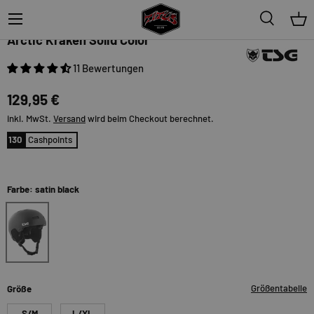
Menü
Suche
Ein
TSG
Arctic Kraken Solid Color
11 Bewertungen
129,95 €
inkl. MwSt.
Versand
wird beim Checkout berechnet.
130
Cashpoints
Farbe: satin black
satin black
Größentabelle
Größe
S/M
L/XL