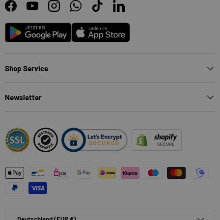
Facebook
YouTube
Instagram
WhatsApp
TikTok
LinkedIn
Android
App Store
Shop Service
Newsletter
Zahlungsmethoden
Land/Region
Deutschland (EUR €)