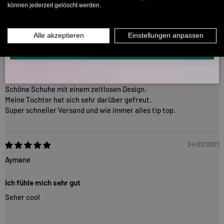
Meine Tochter liebt sie
können jederzeit gelöscht werden.
MÄNNER
FRAUEN
INFOS ÜBER WHATSAPP? KEIN PROBLEM!
Alle akzeptieren
Einstellungen anpassen
17/03/2026
KLICK HIER UND SCHICKE UNS DIE VORGESCHRIEBENE NACHRICHT,
UM DICH ANZUMELDEN.
Kevin Gaerdt
Schöne Schuhe
Schöne Schuhe mit einem zeitlosen Design.
Meine Tochter hat sich sehr darüber gefreut.
Super schneller Versand und wie immer alles tip top.
24/02/2021
Aymane
Ich fühle mich sehr gut
Seher cool