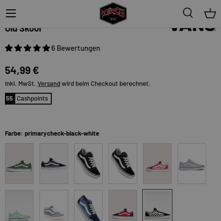
Menü
Suche
Ein
Vans
Old Skool
6 Bewertungen
54,99 €
inkl. MwSt.
Versand
wird beim Checkout berechnet.
55
Cashpoints
Farbe: primarycheck-black-white
alpinegreen
asphalt-black
black-truewhite
black-white
colortheory-checkerbo
colortheory-