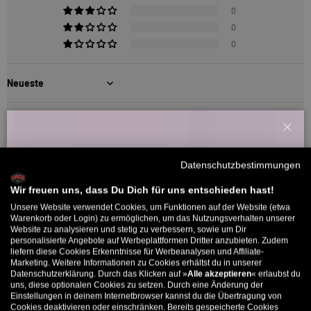
0
0
0
Sort by
19/05/2026
Schl
Normann Simmes
Willkommensbonus
Datenschutzbestimmungen
Mein Kind liebt die Schuhe
Melde dich zu unserem Newsletter an und bekomme deinen
Willkommens-Rabattcode direkt per Mail zugeschickt.
Wir freuen uns, dass Du Dich für uns entschieden hast!
Mein Kind hat sich riesig gefreut und liebt diese Schuhe.
Unsere Website verwendet Cookies, um Funktionen auf der Website (etwa
Bis zu 11% Rabatt auf deine erste Bestellung. Aufgepasst: Du
Warenkorb oder Login) zu ermöglichen, um das Nutzungsverhalten unserer
Website zu analysieren und stetig zu verbessern, sowie um Dir
kannst nur 1x wählen! 🤫
07/04/2026
personalisierte Angebote auf Werbeplattformen Dritter anzubieten. Zudem
liefern diese Cookies Erkenntnisse für Werbeanalysen und Affiliate-
5% ab €80
9% ab €100
11% ab €150 🔥
Mario
Marketing. Weitere Informationen zu Cookies erhältst du in unserer
Datenschutzerklärung. Durch das Klicken auf »
Alle akzeptieren
« erlaubst du
E-Mail
uns, diese optionalen Cookies zu setzen. Durch eine Änderung der
top
Einstellungen in deinem Internetbrowser kannst du die Übertragung von
Cookies deaktivieren oder einschränken. Bereits gespeicherte Cookies