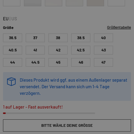
crepe-lightgray-gum
grey-marshmellow
navy-white
pewter-white
skullpileblack-white-g
vintagecoco
EU
|
US
Größentabelle
Größe
36.5
37
38
38.5
40
40.5
41
42
42.5
43
44
44.5
45
46
47
Dieses Produkt wird ggf. aus einem Außenlager separat
versendet. Der Versand kann sich um 1–4 Tage
verzögern.
1 auf Lager
- Fast ausverkauft!
BITTE WÄHLE DEINE GRÖSSE