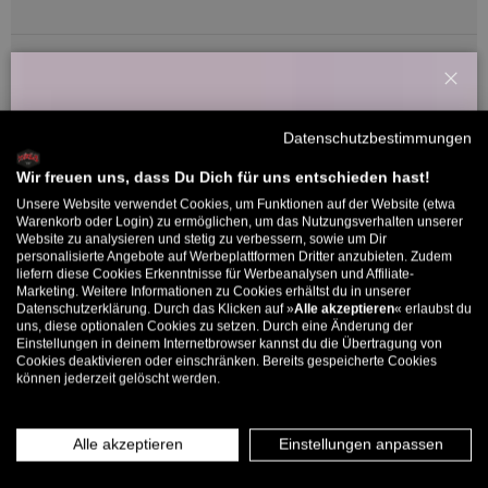
11/02/2026
René
Schl
Willkommensbonus
Datenschutzbestimmungen
Der Klassiker von Vans!
Melde dich zu unserem Newsletter an und bekomme deinen
Mit den Vans Old Skool kann man eigentlich nix falsch machen.
Willkommens-Rabattcode direkt per Mail zugeschickt.
Wir freuen uns, dass Du Dich für uns entschieden hast!
Super cleaner Look und sau bequeme Schuhe. Kann ich nur jedem
Unsere Website verwendet Cookies, um Funktionen auf der Website (etwa
Bis zu 11% Rabatt auf deine erste Bestellung. Aufgepasst: Du
empfehlen!
Warenkorb oder Login) zu ermöglichen, um das Nutzungsverhalten unserer
Website zu analysieren und stetig zu verbessern, sowie um Dir
kannst nur 1x wählen! 🤫
personalisierte Angebote auf Werbeplattformen Dritter anzubieten. Zudem
liefern diese Cookies Erkenntnisse für Werbeanalysen und Affiliate-
5% ab €80
9% ab €100
11% ab €150 🔥
Marketing. Weitere Informationen zu Cookies erhältst du in unserer
24/11/2025
Datenschutzerklärung. Durch das Klicken auf »
Alle akzeptieren
« erlaubst du
E-Mail
uns, diese optionalen Cookies zu setzen. Durch eine Änderung der
André Oldenburg
Einstellungen in deinem Internetbrowser kannst du die Übertragung von
Cookies deaktivieren oder einschränken. Bereits gespeicherte Cookies
Top Schuh
können jederzeit gelöscht werden.
MÄNNER
FRAUEN
Bequemer als der normale Old Skool. Stilsicher, Top.
INFOS ÜBER WHATSAPP? KEIN PROBLEM!
Alle akzeptieren
Einstellungen anpassen
KLICK HIER UND SCHICKE UNS DIE VORGESCHRIEBENE NACHRICHT,
UM DICH ANZUMELDEN.
19/11/2025