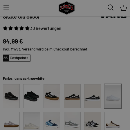
Menü
Suche
Ein
Vans
Skate Old Skool
30 Bewertungen
84,99 €
inkl. MwSt.
Versand
wird beim Checkout berechnet.
85
Cashpoints
Farbe: canvas-truewhite
canvas-true
black-black
black-black-green
black-gum
black-gum-white
black-white