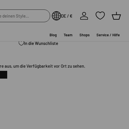
BITTE WÄHLE DEINE GRÖSSE
Einloggen
DE / €
Einkau
ten Werktag
Blog
Team
Shops
Service / Hilfe
In die Wunschliste
e aus, um die Verfügbarkeit vor Ort zu sehen.