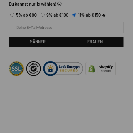
Du kannst nur 1x wählen! 🤫
5% ab €80
9% ab €100
11% ab €150 🔥
E-Mail
MÄNNER
FRAUEN