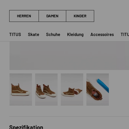
TITUS
Skate
Schuhe
Kleidung
Accessoires
TIT
Bild 1 in Galerieansicht laden
Bild 2 in Galerieansicht laden
Bild 3 in Galerieansicht laden
Bild 4 in Galerieansich
Spezifikation