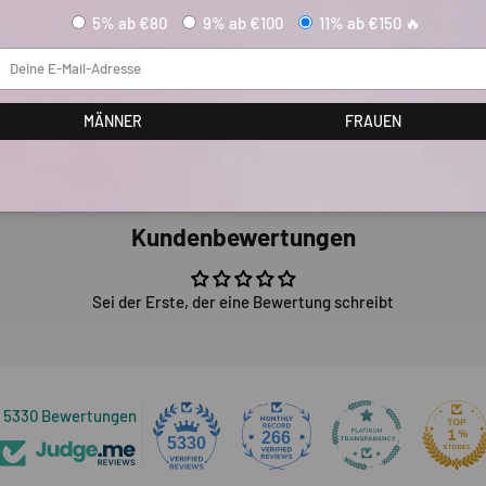
5% ab €80
9% ab €100
11% ab €150 🔥
Mail
MÄNNER
FRAUEN
Kundenbewertungen
Sei der Erste, der eine Bewertung schreibt
5330 Bewertungen
266
5330