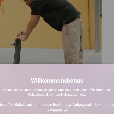
Willkommensbonus
Melde dich zu unserem Newsletter an und bekomme deinen Willkommens-
Rabattcode direkt per Mail zugeschickt.
is zu 11% Rabatt auf deine erste Bestellung. Aufgepasst: Du kannst n
1x wählen! 🤫