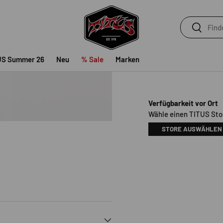
Suchen
Suchen
Versand
am
nächs
US Summer 26
Neu
% Sale
Marken
Verfügbarkeit vor Ort
Wähle einen TITUS Stor
STORE AUSWÄHLEN
t laden