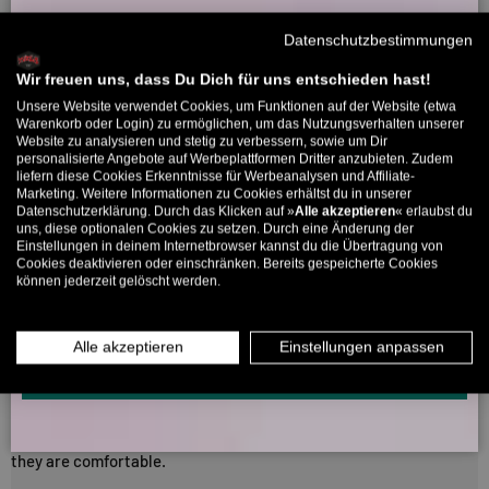
Willkommensbonus
Datenschutzbestimmungen
Melde dich zu unserem Newsletter an und bekomme deinen
27/05/2025
Willkommens-Rabattcode direkt per Mail zugeschickt.
Wir freuen uns, dass Du Dich für uns entschieden hast!
Michael Podvratnik
Unsere Website verwendet Cookies, um Funktionen auf der Website (etwa
Bis zu 11% Rabatt auf deine erste Bestellung. Aufgepasst: Du
Warenkorb oder Login) zu ermöglichen, um das Nutzungsverhalten unserer
Website zu analysieren und stetig zu verbessern, sowie um Dir
kannst nur 1x wählen! 🤫
Passt super
personalisierte Angebote auf Werbeplattformen Dritter anzubieten. Zudem
liefern diese Cookies Erkenntnisse für Werbeanalysen und Affiliate-
Schöne Farbe und perfekt geschnitten
5% ab €80
9% ab €100
11% ab €150 🔥
Marketing. Weitere Informationen zu Cookies erhältst du in unserer
Datenschutzerklärung. Durch das Klicken auf »
Alle akzeptieren
« erlaubst du
E-Mail
uns, diese optionalen Cookies zu setzen. Durch eine Änderung der
Einstellungen in deinem Internetbrowser kannst du die Übertragung von
Bewertungen in anderen Sprachen
Cookies deaktivieren oder einschränken. Bereits gespeicherte Cookies
können jederzeit gelöscht werden.
MÄNNER
FRAUEN
04/03/2026
INFOS ÜBER WHATSAPP? KEIN PROBLEM!
Alle akzeptieren
Einstellungen anpassen
Rick Casarrubias
KLICK HIER UND SCHICKE UNS DIE VORGESCHRIEBENE NACHRICHT,
UM DICH ANZUMELDEN.
Nice fit.
Shorts are perfect lenght for my size (170cm) Not too long, and
they are comfortable.