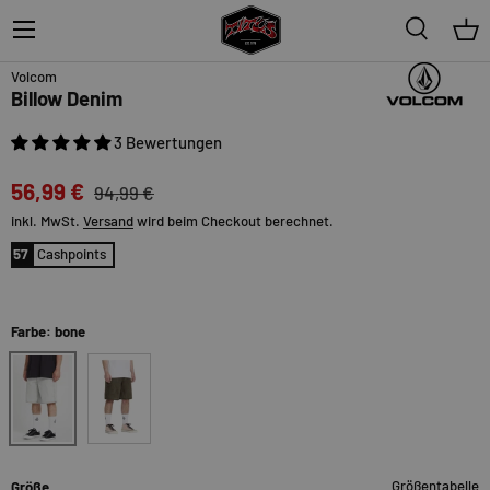
Menü
Suche
Ein
40%
Volcom
Billow Denim
3 Bewertungen
56,99 €
94,99 €
inkl. MwSt.
Versand
wird beim Checkout berechnet.
57
Cashpoints
Farbe: bone
bone
sageleaf
Größentabelle
Größe