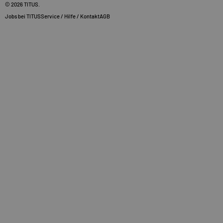
© 2026
TITUS
.
Jobs bei TITUS
Service / Hilfe / Kontakt
AGB