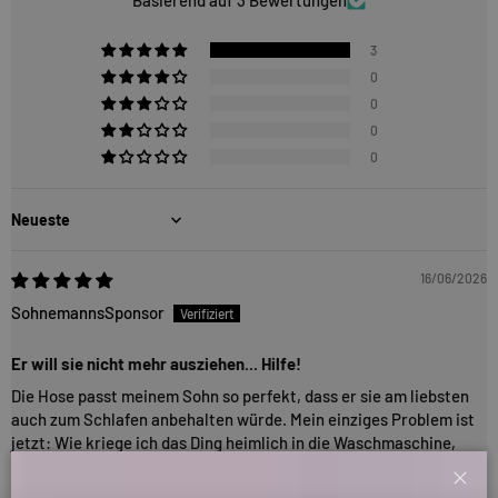
Basierend auf 3 Bewertungen
3
0
0
0
0
Sort by
16/06/2026
SohnemannsSponsor
Er will sie nicht mehr ausziehen... Hilfe!
Die Hose passt meinem Sohn so perfekt, dass er sie am liebsten
auch zum Schlafen anbehalten würde. Mein einziges Problem ist
jetzt: Wie kriege ich das Ding heimlich in die Waschmaschine,
ohne dass er es merkt? 5 Sterne für den Style, 0 Sterne für meine
Wasch-Nerven!
Schl