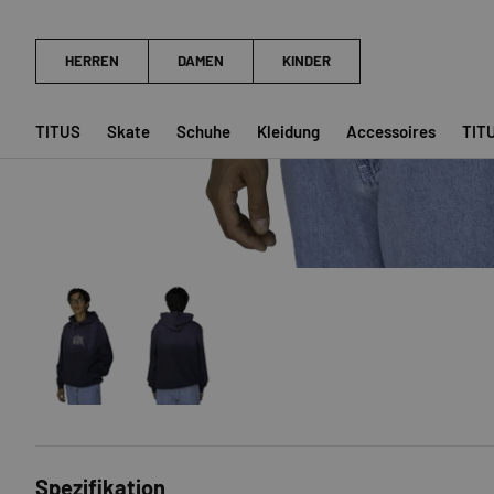
TITUS
Skate
Schuhe
Kleidung
Accessoires
TIT
Bild 1 in Galerieansicht laden
Bild 2 in Galerieansicht laden
Spezifikation