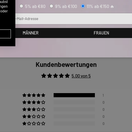
aubst
5% ab €80
9% ab €100
11% ab €150 🔥
ungen
 oder
Mail
MÄNNER
FRAUEN
Kundenbewertungen
5.00 von 5
1
0
0
0
0