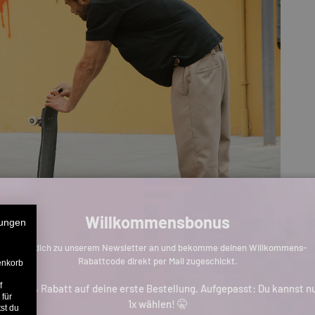
Willkommensbonus
ungen
Melde dich zu unserem Newsletter an und bekomme deinen Willkommens-
Rabattcode direkt per Mail zugeschickt.
enkorb
f
is zu 11% Rabatt auf deine erste Bestellung. Aufgepasst: Du kannst n
 für
1x wählen! 🤫
st du