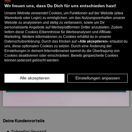
Willkommens-Rabattcode direkt per Mail zugeschickt.
Wir freuen uns, dass Du Dich für uns entschieden hast!
Unsere Website verwendet Cookies, um Funktionen auf der Website (etwa
Bis zu 11% Rabatt auf deine erste Bestellung. Aufgepasst: Du
266
Warenkorb oder Login) zu ermöglichen, um das Nutzungsverhalten unserer
5318
Website zu analysieren und stetig zu verbessern, sowie um Dir
kannst nur 1x wählen! 🤫
personalisierte Angebote auf Werbeplattformen Dritter anzubieten. Zudem
liefern diese Cookies Erkenntnisse für Werbeanalysen und Affiliate-
5% ab €80
9% ab €100
11% ab €150 🔥
Verifiziert von
Marketing. Weitere Informationen zu Cookies erhältst du in unserer
Datenschutzerklärung. Durch das Klicken auf »
Alle akzeptieren
« erlaubst du
E-Mail
uns, diese optionalen Cookies zu setzen. Durch eine Änderung der
Einstellungen in deinem Internetbrowser kannst du die Übertragung von
Cookies deaktivieren oder einschränken. Bereits gespeicherte Cookies
können jederzeit gelöscht werden.
MÄNNER
FRAUEN
INFOS ÜBER WHATSAPP? KEIN PROBLEM!
Alle akzeptieren
Einstellungen anpassen
KLICK HIER UND SCHICKE UNS DIE VORGESCHRIEBENE NACHRICHT,
UM DICH ANZUMELDEN.
Zurück nach oben
Deine Kundenvorteile
Schneller Versand