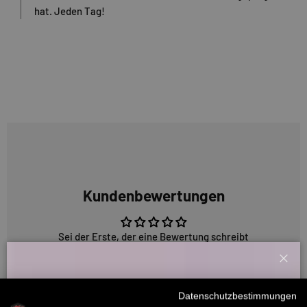
hat. Jeden Tag!
Kundenbewertungen
Sei der Erste, der eine Bewertung schreibt
Schl
Willkommensbonus
Datenschutzbestimmungen
5318 Bewertungen
Melde dich zu unserem Newsletter an und bekomme deinen