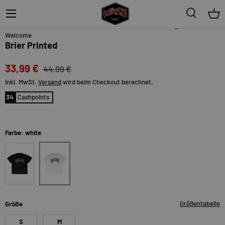
Menü
Suche
Ein
24%
Welcome
Brier Printed
33,99 €
44,99 €
inkl. MwSt.
Versand
wird beim Checkout berechnet.
34
Cashpoints
Farbe: white
white
black
Größentabelle
Größe
S
M