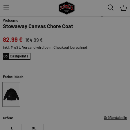
Menü
Suche
Ein
50%
Welcome
Stowaway Canvas Chore Coat
82,99 €
164,99 €
inkl. MwSt.
Versand
wird beim Checkout berechnet.
83
Cashpoints
Farbe: black
black
Größentabelle
Größe
L
XL