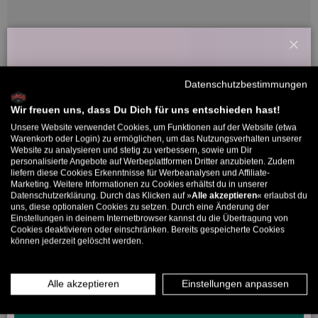
Schl
Willkommensbonus
Kundenbewertungen
Datenschutzbestimmungen
Melde dich zu unserem Newsletter an und bekomme deinen
Willkommens-Rabattcode direkt per Mail zugeschickt.
Wir freuen uns, dass Du Dich für uns entschieden hast!
Sei der Erste, der eine Bewertung schreibt
Unsere Website verwendet Cookies, um Funktionen auf der Website (etwa
Bis zu 11% Rabatt auf deine erste Bestellung. Aufgepasst: Du
Warenkorb oder Login) zu ermöglichen, um das Nutzungsverhalten unserer
Website zu analysieren und stetig zu verbessern, sowie um Dir
kannst nur 1x wählen! 🤫
personalisierte Angebote auf Werbeplattformen Dritter anzubieten. Zudem
liefern diese Cookies Erkenntnisse für Werbeanalysen und Affiliate-
5% ab €80
9% ab €100
11% ab €150 🔥
5314 Bewertungen
Marketing. Weitere Informationen zu Cookies erhältst du in unserer
Datenschutzerklärung. Durch das Klicken auf »
Alle akzeptieren
« erlaubst du
E-Mail
uns, diese optionalen Cookies zu setzen. Durch eine Änderung der
Einstellungen in deinem Internetbrowser kannst du die Übertragung von
Cookies deaktivieren oder einschränken. Bereits gespeicherte Cookies
266
5314
können jederzeit gelöscht werden.
MÄNNER
FRAUEN
Verifiziert von
INFOS ÜBER WHATSAPP? KEIN PROBLEM!
Alle akzeptieren
Einstellungen anpassen
KLICK HIER UND SCHICKE UNS DIE VORGESCHRIEBENE NACHRICHT,
UM DICH ANZUMELDEN.