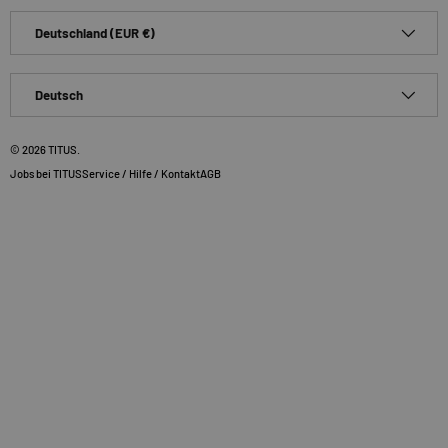
Land/Region
Deutschland (EUR €)
Sprache
Deutsch
© 2026
TITUS
.
Jobs bei TITUS
Service / Hilfe / Kontakt
AGB